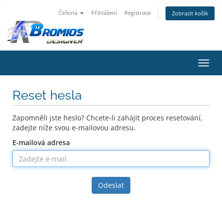
Čeština
Přihlášení
Registrace
Zobrazit košík
Přep
navig
Reset hesla
Zapomněli jste heslo? Chcete-li zahájit proces resetování,
zadejte níže svou e-mailovou adresu.
E-mailová adresa
Odeslat