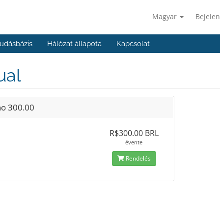
Magyar
Bejelen
udásbázis
Hálózat állapota
Kapcsolat
ual
no 300.00
R$300.00 BRL
évente
Rendelés