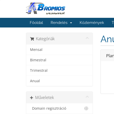
Főoldal
Rendelés
Közlemények
T
An
Kategóriák
Mensal
Pla
Bimestral
Trimestral
Anual
Műveletek
Domain regisztráció