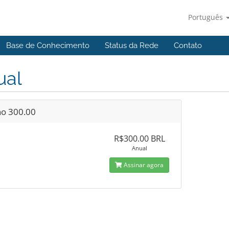
Português
Base de Conhecimento
Status da Rede
Contato
ual
no 300.00
R$300.00 BRL
Anual
Assinar agora