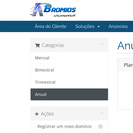
Área do Cliente
Soluções
Anúncios
An
Categorias
Mensal
Pla
Bimestral
Trimestral
Anual
Ações
Registrar um novo domínio