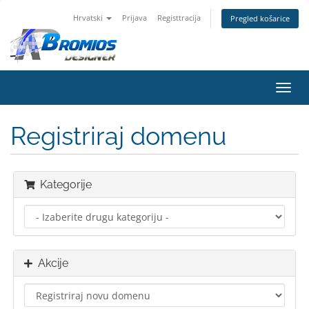
Hrvatski
Prijava
Registtracija
Pregled košarice
Preba
navig
Registriraj domenu
Kategorije
Akcije