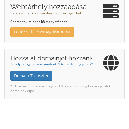
Webtárhely hozzáadása
Válasszon a kiváló webhosting csomagokból
Csomagok minden költségvetéshez
Fedezze fel csomagokat most
Hozzá át domainjét hozzánk
Kezeljen egy helyen mindent. A transzfer ingyenes*
Domain Transzfer
* Nem tartalmazza az egyes TLD-k és a nemrégiben megújított
domainek díját