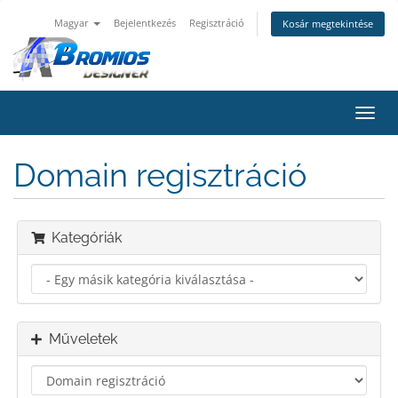
Magyar
Bejelentkezés
Regisztráció
Kosár megtekintése
Váltá
a
navig
Domain regisztráció
Kategóriák
Műveletek